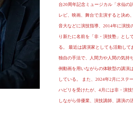
台20周年記念
ミュージカル「水仙の詩
レビ、映画、舞台で主演すると決め、実
音大などに演技指導、2014年に演技の
り新たに名前を「非・演技塾」とし
る。 最近は講演家としても活動して
独自の手法で、人間力や人間の気持
例動画を用いながらの体験型の講演
している。 また、2024年2月にス
ハビリを受けたが、4月には非・演
しながら俳優業、演技講師、講演の