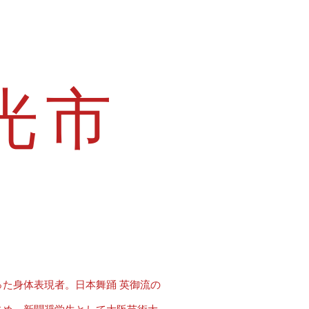
光市​
た身体表現者。日本舞踊 英御流の