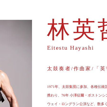
林英
Eitestu Hayashi
太鼓奏者/作曲家/「
1971年、太鼓集団に参加、各種伝
携わり、76年 小澤征爾・ボストンシ
ウェイ・ロングラン公演など、数多く