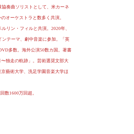
太鼓協奏曲ソリストとして、米カーネ
外のオーケストラと数多く共演。
ベルリン・フィルと共演。2020年、
インテーマ、劇中音楽に参加。「英
DVD多数。海外公演50数カ国。著書
月〜独走の軌跡」。芸術選奨文部大
東京藝術大学、洗足学園音楽大学ほ
生回数1600万回超。