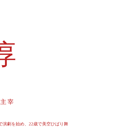
​
」主宰
で演劇を始め、22歳で美空ひばり舞