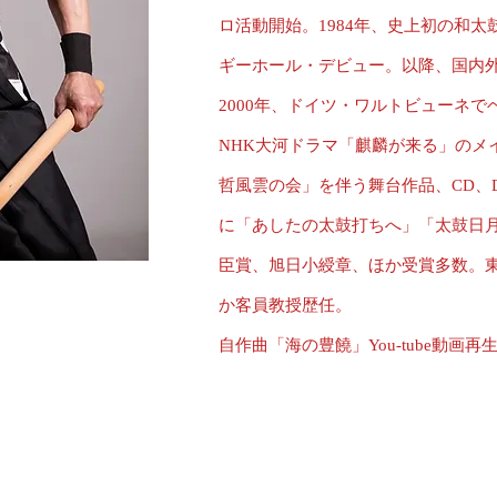
ロ活動開始。1984年、史上初の和
ギーホール・デビュー。以降、国内
2000年、ドイツ・ワルトビューネで
NHK大河ドラマ「麒麟が来る」のメ
哲風雲の会」を伴う舞台作品、CD、
に「あしたの太鼓打ちへ」「太鼓日
臣賞、旭日小綬章、ほか受賞多数。
か客員教授歴任。
自作曲「海の豊饒」You-tube動画再