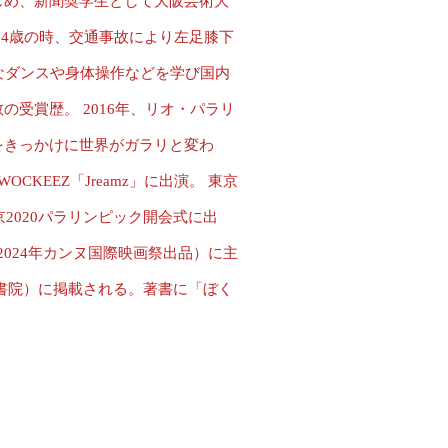
じめ、新聞奨学生として大阪芸術大
24歳の時、交通事故により左足膝下
なダンスや身体操作などを学び国内
受賞歴。 2016年、リオ・パラリ
をきっかけに世界がガラリと変わ
OCKEEZ「Jreamz」に出演。 東京
京2020パラリンピック開会式に出
RM」（2024年カンヌ国際映画祭出品）に主
書院）に掲載される。著書に「ぼく