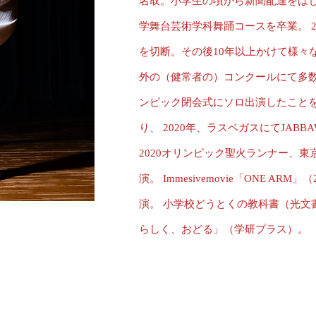
名取。小学生の頃から新聞配達をは
学舞台芸術学科舞踊コースを卒業。 
を切断。その後10年以上かけて様々
外の（健常者の）コンクールにて多数の
ンピック閉会式にソロ出演したこと
り、 2020年、ラスベガスにてJABBAW
2020オリンピック聖火ランナー、東
演。 Immesivemovie「ONE A
演。 小学校どうとくの教科書（光文
らしく、おどる」（学研プラス）。