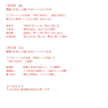
1月30日（金）
開場 13:00／上映 13:45／トーク 15:45
アフタートーク出演者 『THE GHOST』 誕生の背景と、
舞台から映画へとつながる想いを語ります。
橋爪淳
「“存在する”ことを、静かに演じる」
大前光一
「身体が語る、生きてきた時間」
新垣隆
「音楽は、問いに寄り添うためにある」
吉田知明
「答えの出ない問いを、舞台に置いた理由」
1月31日 （土）
開場 18:00／上映 18:45／トーク 20:45
アフタートーク出演者 〈映画として完成した
『THE GHOST』 の裏側〉
新垣隆
「映像と音楽が出会った、その瞬間」
堀越信二
「この作品を“映画”として残すという決断」
勝二裕之
「舞台の呼吸を、カメラで掴む」
​ユーロライブ
〒150-0044 東京都渋谷区円山町1-5 2F
チケット 3,800円（税込・自由席）
​※未就学児入場不可