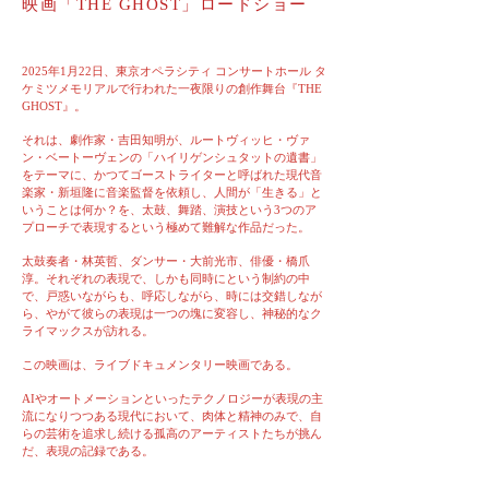
​映画「THE GHOST」ロードショー
2025年1月22日、東京オペラシティ コンサートホール タ
ケミツメモリアルで行われた一夜限りの創作舞台『THE
GHOST』。
それは、劇作家・吉田知明が、ルートヴィッヒ・ヴァ
ン・ベートーヴェンの「ハイリゲンシュタットの遺書」
をテーマに、かつてゴーストライターと呼ばれた現代音
楽家・新垣隆に音楽監督を依頼し、人間が「生きる」と
いうことは何か？を、太鼓、舞踏、演技という3つのア
プローチで表現するという極めて難解な作品だった。
太鼓奏者・林英哲、ダンサー・大前光市、俳優・橋爪
淳。それぞれの表現で、しかも同時にという制約の中
で、戸惑いながらも、呼応しながら、時には交錯しなが
ら、やがて彼らの表現は一つの塊に変容し、神秘的なク
ライマックスが訪れる。
この映画は、ライブドキュメンタリー映画である。
AIやオートメーションといったテクノロジーが表現の主
流になりつつある現代において、肉体と精神のみで、自
らの芸術を追求し続ける孤高のアーティストたちが挑ん
だ、表現の記録である。